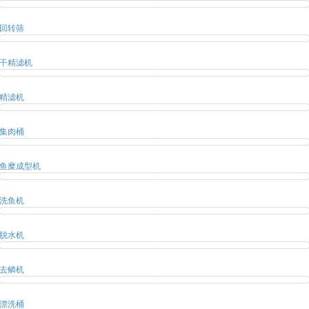
回转筛
干精滤机
精滤机
集肉桶
鱼糜成型机
洗鱼机
脱水机
去鳞机
漂洗桶