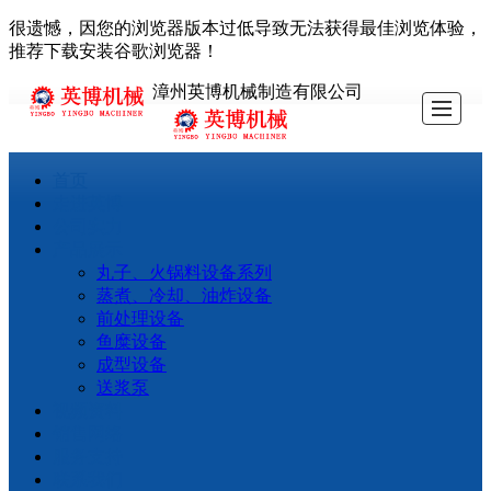
很遗憾，因您的浏览器版本过低导致无法获得最佳浏览体验，
推荐下载安装谷歌浏览器！
漳州英博机械制造有限公司
首页
走进
公司
产品
视频
首页
英博
实力
展示
资料
走进英博
公司实力
销售
产品展示
网络
丸子、火锅料设备系列
蒸煮、冷却、油炸设备
服务
联系
前处理设备
支持
我们
鱼糜设备
成型设备
送浆泵
视频资料
销售网络
服务支持
联系我们