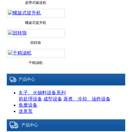
皮带式输送机
螺旋式提升机
回转筛
干精滤机
产品中心
丸子、火锅料设备系列
前处理设备
成型设备
蒸煮、冷却、油炸设备
鱼糜设备
送浆泵
产品中心