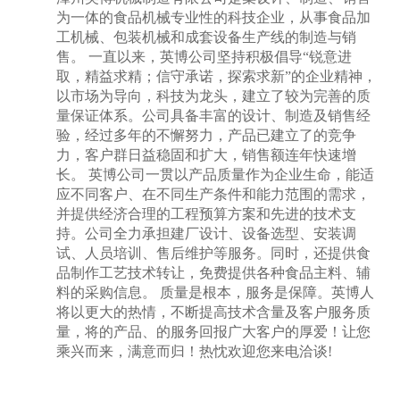
为一体的食品机械专业性的科技企业，从事食品加
工机械、包装机械和成套设备生产线的制造与销
售。 一直以来，英博公司坚持积极倡导“锐意进
取，精益求精；信守承诺，探索求新”的企业精神，
以市场为导向，科技为龙头，建立了较为完善的质
量保证体系。公司具备丰富的设计、制造及销售经
验，经过多年的不懈努力，产品已建立了的竞争
力，客户群日益稳固和扩大，销售额连年快速增
长。 英博公司一贯以产品质量作为企业生命，能适
应不同客户、在不同生产条件和能力范围的需求，
并提供经济合理的工程预算方案和先进的技术支
持。公司全力承担建厂设计、设备选型、安装调
试、人员培训、售后维护等服务。同时，还提供食
品制作工艺技术转让，免费提供各种食品主料、辅
料的采购信息。 质量是根本，服务是保障。英博人
将以更大的热情，不断提高技术含量及客户服务质
量，将的产品、的服务回报广大客户的厚爱！让您
乘兴而来，满意而归！热忱欢迎您来电洽谈!