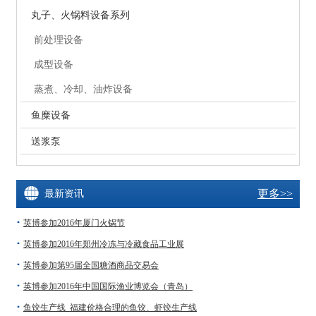
丸子、火锅料设备系列
前处理设备
成型设备
蒸煮、冷却、油炸设备
鱼糜设备
送浆泵
更多>>
最新资讯
英博参加2016年厦门火锅节
英博参加2016年郑州冷冻与冷藏食品工业展
英博参加第95届全国糖酒商品交易会
英博参加2016年中国国际渔业博览会（青岛）
鱼饺生产线_福建价格合理的鱼饺、虾饺生产线