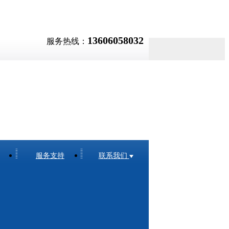
13606058032
服务热线：
服务支持
联系我们