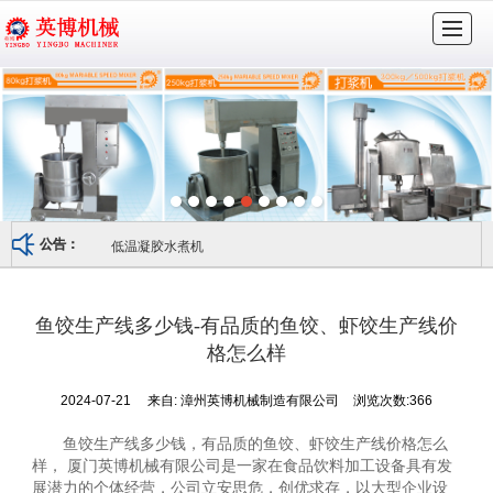
很遗憾，因您的浏览器版本过低导致无法获得最佳浏览体验，推荐下载安装谷歌浏览器！
首页
走进英博
公司实力
产品展示
视频资料
销售网络
服务支持
联系我们
低温凝胶水煮机
公告：
鱼饺生产线多少钱-有品质的鱼饺、虾饺生产线价
格怎么样
2024-07-21
来自:
漳州英博机械制造有限公司
浏览次数:366
鱼饺生产线多少钱，有品质的鱼饺、虾饺生产线价格怎么
样， 厦门英博机械有限公司是一家在食品饮料加工设备具有发
展潜力的个体经营，公司立安思危，创优求存，以大型企业设