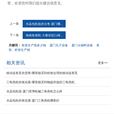
室，欢迎您对我们提出建议或意见。
上一条 ：
水晶包机低价出售-厦门哪...
下一条 ：
海南鱼饼机-大量供应口碑...
关键词：
鱼饺生产线多少钱
厦门丸子设备
厦门火锅料设备
鱼
饺、虾饺生产线
相关资讯
更多>>
移动送浆泵供货商-哪里能买到价格合理的移动送浆泵
三角燕机价格实惠-哪里能买到物超所值的三角燕机
水晶包机器-厦门英博机械三角燕机怎么样
水晶包机价格实惠-厦门三角燕机哪家好