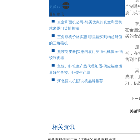
真
更多>>
产制造
厦门英
最新资讯
真空和面机公司-想买优惠的真空和面机
在
就来厦门英博机械
在全国
三角燕机价格实惠-哪里能买到物超所值
买的食
的三角燕机
厦
燕饺制皮器|实惠的厦门英博机械供应-燕
誉，在
饺制皮器
售到全
鱼饺、虾饺生产线代理加盟-供应福建质
真
量好的鱼饺、虾饺生产线
成绩，
河北挤丸机|挤丸机品牌推荐
力，供
上一
关键
相关资讯
三角燕机供应厂家|品牌好的三角燕机推荐