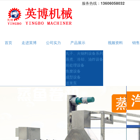
服务热线：
13606058032
很遗憾，因您的浏览器版本过低导致
首页
走进英博
公司实力
产品展示
视频资料
销售
丸子、火锅料设备系列
蒸煮、冷却、油炸设备
前处理设备
鱼糜设备
成型设备
送浆泵