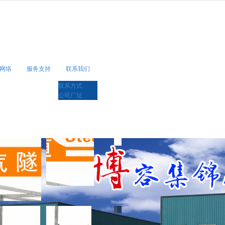
无法获得最佳浏览体验，推荐下载安装谷歌浏览器！
网络
服务支持
联系我们
联系方式
公司厂址