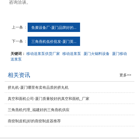
咨询洽谈。
上一条 ：
鱼糜设备厂-厦门品牌好的...
下一条 ：
三角燕机低价批发-厦门英...
关键词：
移动送浆泵供货厂家
移动送浆泵
厦门火锅料设备
厦门移动
送浆泵
相关资讯
更多>>
挤丸机-厦门哪里有卖有品质的挤丸机
真空和面机公司-厦门质量较好的真空和面机_厂家
三角燕机代理_福建好的三角燕机供应
燕饺制皮机|好的燕饺制皮器推荐