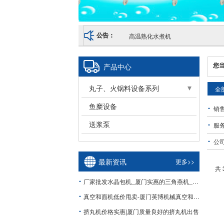
高温熟化水煮机
公告：
您
产品中心
丸子、火锅料设备系列
全
前处理设备
鱼糜设备
销
成型设备
送浆泵
服
蒸煮、冷却、油炸设备
公
最新资讯
更多>>
共 
厂家批发水晶包机_厦门实惠的三角燕机_厂家
真空和面机低价甩卖-厦门英博机械真空和面机
挤丸机价格实惠|厦门质量良好的挤丸机出售