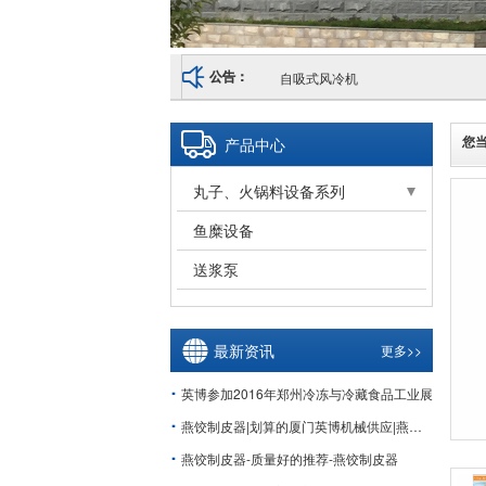
自吸式风冷机
公告：
您
产品中心
丸子、火锅料设备系列
前处理设备
鱼糜设备
成型设备
送浆泵
蒸煮、冷却、油炸设备
最新资讯
更多>>
英博参加2016年郑州冷冻与冷藏食品工业展
燕饺制皮器|划算的厦门英博机械供应|燕饺制皮器
燕饺制皮器-质量好的推荐-燕饺制皮器