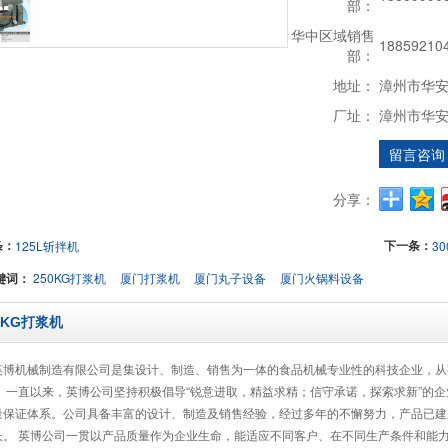
部：
华中区域销售
1885921
部：
地址：
漳州市华
厂址：
漳州市华
留言咨询
分享：
条：
下一条：
125L斩拌机
30
键词：
250KG打浆机
厦门打浆机
厦门丸子设备
厦门火锅料设备
0KG打浆机
英博机械制造有限公司是集设计、制造、销售为一体的食品机械专业性的科技企业，从
。 一直以来，英博公司坚持积极倡导“锐意进取，精益求精；信守承诺，探索求新”的
量保证体系。公司具备丰富的设计、制造及销售经验，经过多年的不懈努力，产品已建
长。 英博公司一贯以产品质量作为企业生命，能适应不同客户、在不同生产条件和能