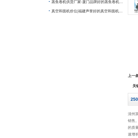
蒸鱼卷机供货厂家-厦门品牌好的蒸鱼卷机批售
真空和面机价位|福建声誉好的真空和面机供应商是哪家
上一
关
25
漳州
销售
的质
速增