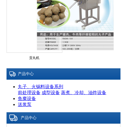
贡丸机
产品中心
丸子、火锅料设备系列
前处理设备
成型设备
蒸煮、冷却、油炸设备
鱼糜设备
送浆泵
产品中心