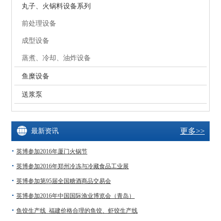
丸子、火锅料设备系列
前处理设备
成型设备
蒸煮、冷却、油炸设备
鱼糜设备
送浆泵
更多>>
最新资讯
英博参加2016年厦门火锅节
英博参加2016年郑州冷冻与冷藏食品工业展
英博参加第95届全国糖酒商品交易会
英博参加2016年中国国际渔业博览会（青岛）
鱼饺生产线_福建价格合理的鱼饺、虾饺生产线