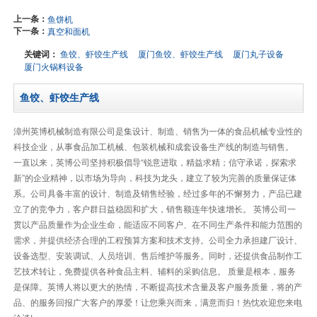
上一条：
鱼饼机
下一条：
真空和面机
关键词：
鱼饺、虾饺生产线
厦门鱼饺、虾饺生产线
厦门丸子设备
厦门火锅料设备
鱼饺、虾饺生产线
漳州英博机械制造有限公司是集设计、制造、销售为一体的食品机械专业性的
科技企业，从事食品加工机械、包装机械和成套设备生产线的制造与销售。
一直以来，英博公司坚持积极倡导“锐意进取，精益求精；信守承诺，探索求
新”的企业精神，以市场为导向，科技为龙头，建立了较为完善的质量保证体
系。公司具备丰富的设计、制造及销售经验，经过多年的不懈努力，产品已建
立了的竞争力，客户群日益稳固和扩大，销售额连年快速增长。 英博公司一
贯以产品质量作为企业生命，能适应不同客户、在不同生产条件和能力范围的
需求，并提供经济合理的工程预算方案和技术支持。公司全力承担建厂设计、
设备选型、安装调试、人员培训、售后维护等服务。同时，还提供食品制作工
艺技术转让，免费提供各种食品主料、辅料的采购信息。 质量是根本，服务
是保障。英博人将以更大的热情，不断提高技术含量及客户服务质量，将的产
品、的服务回报广大客户的厚爱！让您乘兴而来，满意而归！热忱欢迎您来电