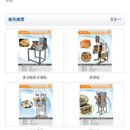
洽谈!
相关推荐
更多>>
多功能鱼豆腐机
鱼饼机