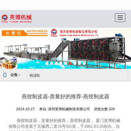
很遗憾，因您的浏览器版本过低导致无法获得最佳浏览体验，推荐下载安装谷歌浏览器！
首页
走进英博
公司实力
产品展示
视频资料
销售网络
服务支持
联系我们
精滤机
公告：
燕饺制皮器-质量好的推荐-燕饺制皮器
2024-10-27
来自:
漳州英博机械制造有限公司
浏览次数:326
燕饺制皮器，质量好的推荐，燕饺制皮器， 厦门英博机械
有限公司坐落于五缘西二里16号501室，于2002-03-26创办，自