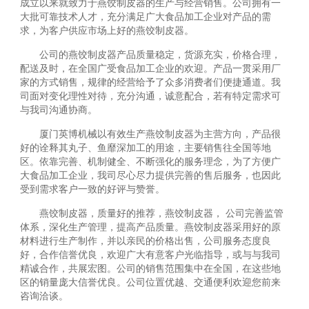
成立以来就致力于燕饺制皮器的生产与经营销售。公司拥有一
大批可靠技术人才，充分满足广大食品加工企业对产品的需
求，为客户供应市场上好的燕饺制皮器。
公司的燕饺制皮器产品质量稳定，货源充实，价格合理，
配送及时，在全国广受食品加工企业的欢迎。产品一贯采用厂
家的方式销售，规律的经营给予了众多消费者们便捷通道。我
司面对变化理性对待，充分沟通，诚意配合，若有特定需求可
与我司沟通协商。
厦门英博机械以有效生产燕饺制皮器为主营方向，产品很
好的诠释其丸子、鱼靡深加工的用途，主要销售往全国等地
区。依靠完善、机制健全、不断强化的服务理念，为了方便广
大食品加工企业，我司尽心尽力提供完善的售后服务，也因此
受到需求客户一致的好评与赞誉。
燕饺制皮器，质量好的推荐，燕饺制皮器， 公司完善监管
体系，深化生产管理，提高产品质量。燕饺制皮器采用好的原
材料进行生产制作，并以亲民的价格出售，公司服务态度良
好，合作信誉优良，欢迎广大有意客户光临指导，或与与我司
精诚合作，共展宏图。公司的销售范围集中在全国，在这些地
区的销量庞大信誉优良。公司位置优越、交通便利欢迎您前来
咨询洽谈。