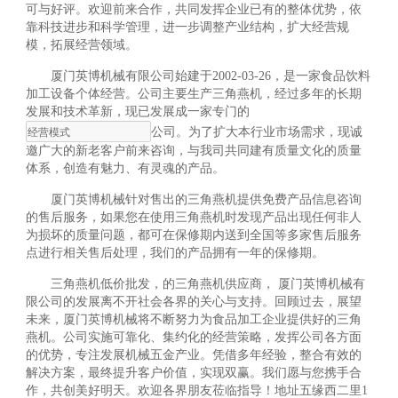
可与好评。欢迎前来合作，共同发挥企业已有的整体优势，依
靠科技进步和科学管理，进一步调整产业结构，扩大经营规
模，拓展经营领域。
厦门英博机械有限公司始建于2002-03-26，是一家食品饮料
加工设备个体经营。公司主要生产三角燕机，经过多年的长期
发展和技术革新，现已发展成一家专门的
公司。为了扩大本行业市场需求，现诚
邀广大的新老客户前来咨询，与我司共同建有质量文化的质量
体系，创造有魅力、有灵魂的产品。
厦门英博机械针对售出的三角燕机提供免费产品信息咨询
的售后服务，如果您在使用三角燕机时发现产品出现任何非人
为损坏的质量问题，都可在保修期内送到全国等多家售后服务
点进行相关售后处理，我们的产品拥有一年的保修期。
三角燕机低价批发，的三角燕机供应商， 厦门英博机械有
限公司的发展离不开社会各界的关心与支持。回顾过去，展望
未来，厦门英博机械将不断努力为食品加工企业提供好的三角
燕机。公司实施可靠化、集约化的经营策略，发挥公司各方面
的优势，专注发展机械五金产业。凭借多年经验，整合有效的
解决方案，最终提升客户价值，实现双赢。我们愿与您携手合
作，共创美好明天。欢迎各界朋友莅临指导！地址五缘西二里1