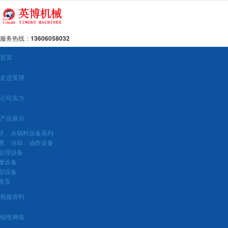
很遗憾，因您的浏览器版本过低导致无法获得最佳浏览体验，推荐下载安装谷歌浏览器！
服务热线：
13606058032
首页
走进英博
公司实力
产品展示
子、火锅料设备系列
煮、冷却、油炸设备
处理设备
糜设备
型设备
浆泵
视频资料
销售网络