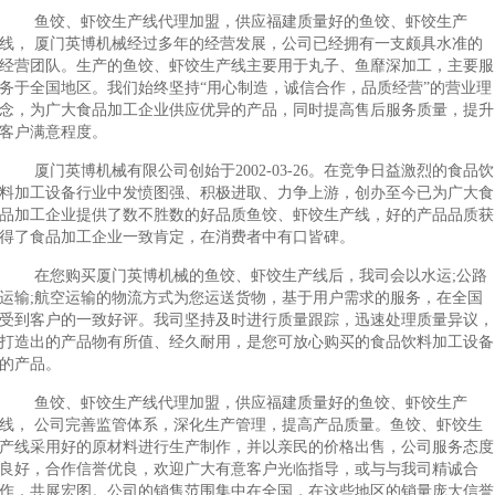
鱼饺、虾饺生产线代理加盟，供应福建质量好的鱼饺、虾饺生产
线， 厦门英博机械经过多年的经营发展，公司已经拥有一支颇具水准的
经营团队。生产的鱼饺、虾饺生产线主要用于丸子、鱼靡深加工，主要服
务于全国地区。我们始终坚持“用心制造，诚信合作，品质经营”的营业理
念，为广大食品加工企业供应优异的产品，同时提高售后服务质量，提升
客户满意程度。
厦门英博机械有限公司创始于2002-03-26。在竞争日益激烈的食品饮
料加工设备行业中发愤图强、积极进取、力争上游，创办至今已为广大食
品加工企业提供了数不胜数的好品质鱼饺、虾饺生产线，好的产品品质获
得了食品加工企业一致肯定，在消费者中有口皆碑。
在您购买厦门英博机械的鱼饺、虾饺生产线后，我司会以水运;公路
运输;航空运输的物流方式为您运送货物，基于用户需求的服务，在全国
受到客户的一致好评。我司坚持及时进行质量跟踪，迅速处理质量异议，
打造出的产品物有所值、经久耐用，是您可放心购买的食品饮料加工设备
的产品。
鱼饺、虾饺生产线代理加盟，供应福建质量好的鱼饺、虾饺生产
线， 公司完善监管体系，深化生产管理，提高产品质量。鱼饺、虾饺生
产线采用好的原材料进行生产制作，并以亲民的价格出售，公司服务态度
良好，合作信誉优良，欢迎广大有意客户光临指导，或与与我司精诚合
作，共展宏图。公司的销售范围集中在全国，在这些地区的销量庞大信誉