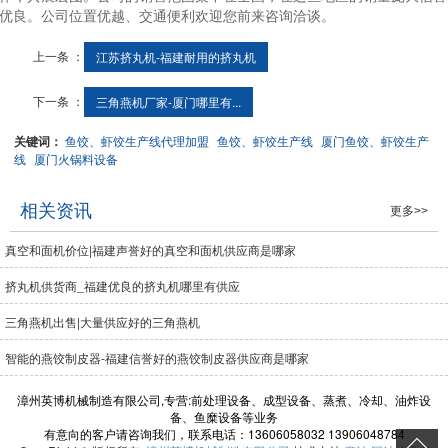
优良。公司位置优越、交通便利欢迎您前来咨询洽谈。
上一条 ：
江苏挤丸机-福建耐用的挤丸机
下一条 ：
三角燕机厂家-厦门哪里有...
关键词：
鱼饺、虾饺生产线代理加盟
鱼饺、虾饺生产线
厦门鱼饺、虾饺生产
线
厦门火锅料设备
相关资讯
更多>>
真空和面机价位|福建声誉好的真空和面机供应商是哪家
挤丸机供货商_福建优良的挤丸机哪里有供应
三角燕机出售|大量供应好的三角燕机
智能的燕饺制皮器-福建信誉好的燕饺制皮器供应商是哪家
漳州英博机械制造有限公司,专营:前处理设备、成型设备、蒸煮、冷却、油炸设
备、鱼糜设备等业务
有意向的客户请咨询我们，联系电话：13606058032 13906048784