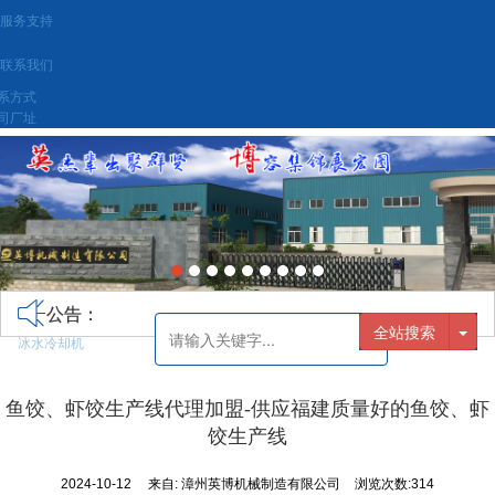
服务支持
联系我们
系方式
司厂址
公告：
全站搜索
冰水冷却机
鱼饺、虾饺生产线代理加盟-供应福建质量好的鱼饺、虾
饺生产线
2024-10-12
来自:
漳州英博机械制造有限公司
浏览次数:314