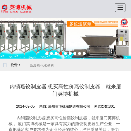
很遗憾，因您的浏览器版本过低导致无法获得最佳浏览体验，推荐下载安装谷歌浏览器！
首页
走进英博
公司实力
产品展示
视频资料
销售网络
服务支持
联系我们
高温熟化水煮机
公告：
内销燕饺制皮器|想买高性价燕饺制皮器，就来厦
门英博机械
2024-09-05
来自:
漳州英博机械制造有限公司
浏览次数:301
内销燕饺制皮器|想买高性价燕饺制皮器，就来厦门英博机
械， 厦门英博机械是一家具有实力的燕饺制皮器生产企业，一
直把满足客户要求作为企业经营的核心，严把质量关口，努力