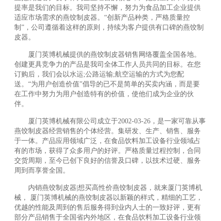
提率是我们的目标。我司坚持不懈，努力为食品加工企业提供
适应市场需求的燕饺制皮器。“创新产品种类，严格质量控
制”，公司遵循着这样的原则，持续为客户提供有口碑的燕饺制
皮器。
厦门英博机械提供的燕饺制皮器销售网络覆盖全国各地。
创建更具竞争力的产品是我司全体工作人员共同的目标。在您
订购后，我们会以水运;公路运输;航空运输的方式为您配
送。“为用户创造价值”倡导的已不是简单的买卖内涵，而是要
在工作中努力为用户创造特有的价值，使他们成为企业的伙
伴。
厦门英博机械有限公司成立于2002-03-26，是一家可靠从事
燕饺制皮器经营销售的个体经营。集研发、生产、销售、服务
于一体。产品应用领域广泛，在食品饮料加工设备行业领域占
有的市场，获得了众多用户的好评。严格质量过程控制，合同
交货周期，至今已创下良好的信誉及口碑，以技术过硬、服务
周到而享誉全国。
内销燕饺制皮器|想买高性价燕饺制皮器，就来厦门英博机
械， 厦门英博机械的燕饺制皮器以新颖的样式，精细的工艺，
优越的性能及周到的售后服务得到业内人士的一致好评，更有
部分产品销售于全国省内外地区，在食品饮料加工设备行业领