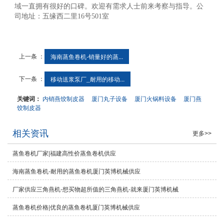
域一直拥有很好的口碑。欢迎有需求人士前来考察与指导。公
司地址：五缘西二里16号501室
上一条 ：
海南蒸鱼卷机-销量好的蒸...
下一条 ：
移动送浆泵厂_耐用的移动...
关键词：
内销燕饺制皮器
厦门丸子设备
厦门火锅料设备
厦门燕
饺制皮器
相关资讯
更多>>
蒸鱼卷机厂家|福建高性价蒸鱼卷机供应
海南蒸鱼卷机-耐用的蒸鱼卷机厦门英博机械供应
厂家供应三角燕机-想买物超所值的三角燕机-就来厦门英博机械
蒸鱼卷机价格|优良的蒸鱼卷机厦门英博机械供应